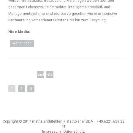
werden. Infrastruktur, Gebäude und Freianlagen werden über den
gesamten Lebenszyklus betrachtet. Intelligente Kreislauf- und
Managementsysteme sind ebenso vorgesehen wie eine intensive
Nachnutzung vorhandener Substanz bis hin zum Recycling.
Hide Media:
Weiterlesen
über Nachhaltiges Modellquartier Kaserne Babenhausen •
Städtebaulicher Rahmenplan
SEITEN
nächste
letzte
Seite
Seite
1
2
3
›
»
Copyright © 2017 metris architekten + stadtplaner BDA
+49.6221.659 32
41
Impressum
|
Datenschutz