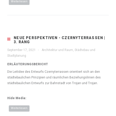
Weiterlesen
über Zukünftiger Campus von Hitachi ABB Power Grids in
Mannheim
NEUE PERSPEKTIVEN - CZERNYTERRASSEN |
3. RANG
September 17, 2021
Architektur und Raum
,
Städtebau und
Stadtplanung
ERLÄUTERUNGSBERICHT
Die Leitidee des Entwurfs Czernyterrassen orientiert sich an den
städtebaulichen Prinzipien und räumlichen Beziehungslinien des
städtebaulichen Entwurfs zur Bahnstadt von Trojan und Trojan.
Hide Media:
Weiterlesen
über Neue Perspektiven - Czernyterrassen | 3. Rang