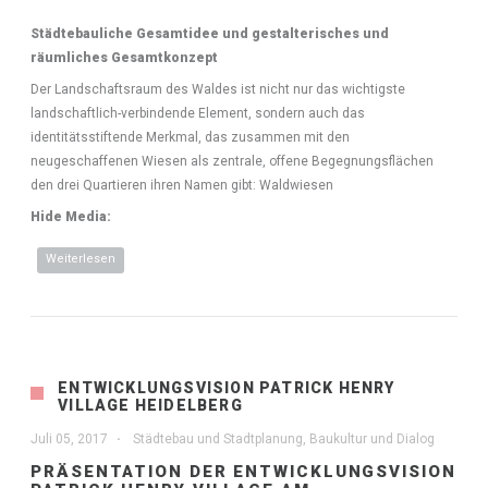
Städtebauliche Gesamtidee und gestalterisches und
räumliches Gesamtkonzept
Der Landschaftsraum des Waldes ist nicht nur das wichtigste
landschaftlich-verbindende Element, sondern auch das
identitätsstiftende Merkmal, das zusammen mit den
neugeschaffenen Wiesen als zentrale, offene Begegnungsflächen
den drei Quartieren ihren Namen gibt: Waldwiesen
Hide Media:
Weiterlesen
über Waldwiesen - Konversion Darmstadt Süd |
Beschränkter Wettbewerb Anerkennung
ENTWICKLUNGSVISION PATRICK HENRY
VILLAGE HEIDELBERG
Juli 05, 2017
Städtebau und Stadtplanung
,
Baukultur und Dialog
PRÄSENTATION DER ENTWICKLUNGSVISION