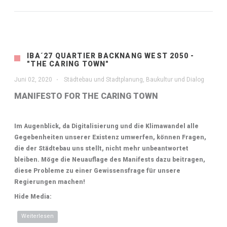
IBA´27 QUARTIER BACKNANG WEST 2050 -
"THE CARING TOWN"
Juni 02, 2020
Städtebau und Stadtplanung
,
Baukultur und Dialog
MANIFESTO FOR THE CARING TOWN
Im Augenblick, da Digitalisierung und die Klimawandel alle
Gegebenheiten unserer Existenz umwerfen, können Fragen,
die der Städtebau uns stellt, nicht mehr unbeantwortet
bleiben. Möge die Neuauflage des Manifests dazu beitragen,
diese Probleme zu einer Gewissensfrage für unsere
Regierungen machen!
Hide Media:
Weiterlesen
über IBA´27 Quartier Backnang West 2050 - "The caring town"