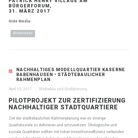
PATRICK HENRY VILLAGE AM
BÜRGERFORUM,
31. MÄRZ 2017
Hide Media:
Weiterlesen
über Entwicklungsvision Patrick Henry Village Heidelberg
NACHHALTIGES MODELLQUARTIER KASERNE
BABENHAUSEN • STÄDTEBAULICHER
RAHMENPLAN
April 10, 2017
Städtebau und Stadtplanung
PILOTPROJEKT ZUR ZERTIFIZIERUNG
NACHHALTIGER STADTQUARTIERE
Ziel der städtebaulichen Rahmenplanung war es strenge
Qualitätsziele zu definieren und umzusetzen. Ökologische und
soziale Qualitäten sollten mit hoher Investitionseffizienz verbunden