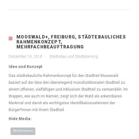
MOOSWALD+, FREIBURG, STÄDTEBAULICHES
RAHMENKONZEPT,
MEHRFACHBEAUFTRAGUNG
Dezember 10, 2018
Städtebau und Stadtplanung
Idee und Konzept
Das städtebauliche Rahmenkonzept für den Stadtteil Mooswald
basiert auf der Idee den überwiegend monofunktionalen Stadtteil zu
einem offenen, vielfältigen und inklusiven Stadtteil zu verwandeln. Im
Wappen, wie auch im Namen, zeigt sich der Wald als erkennbares
Merkmal und damit als wichtigstes Identifikationselement der
Bürger*innen mit ihrem Stadtteil.
Hide Media:
Weiterlesen
über Mooswald+, Freiburg, städtebauliches
Rahmenkonzept, Mehrfachbeauftragung