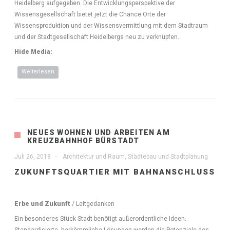
Heidelberg aufgegeben. Die Entwicklungsperspektive der
Wissensgesellschaft bietet jetzt die Chance Orte der
Wissensproduktion und der Wissensvermittlung mit dem Stadtraum
und der Stadtgesellschaft Heidelbergs neu zu verknüpfen.
Hide Media:
Weiterlesen
über Neue Forschungsbauten für die Max-Planck-
Gesellschaft und die Universität Heidelberg |
Mehrfachbeauftragung städtebauliche Studie
NEUES WOHNEN UND ARBEITEN AM
KREUZBAHNHOF BÜRSTADT
Juli 26, 2018
Architektur und Raum
,
Städtebau und Stadtplanung
ZUKUNFTSQUARTIER MIT BAHNANSCHLUSS
Erbe und Zukunft
/ Leitgedanken
Ein besonderes Stück Stadt benötigt außerordentliche Ideen.
Standardisierte, herkömmliche Lösungen werden die Potenziale des